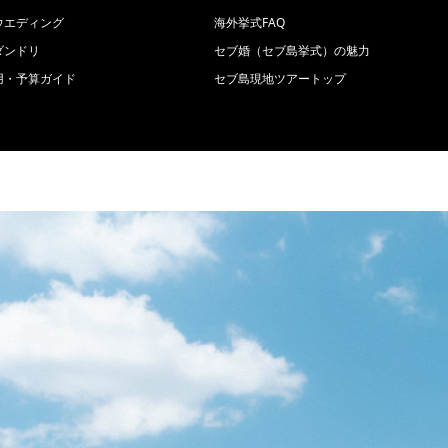
ウエディング
海外挙式FAQ
ダンドリ
セブ婚（セブ島挙式）の魅力
用・予算ガイド
セブ島現地ツアートップ