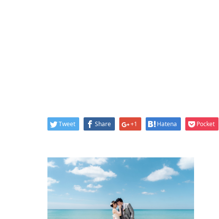
Tweet
Share
+1
Hatena
Pocket