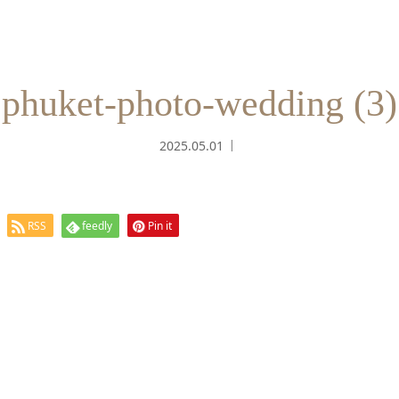
phuket-photo-wedding (3)
2025.05.01
RSS
feedly
Pin it