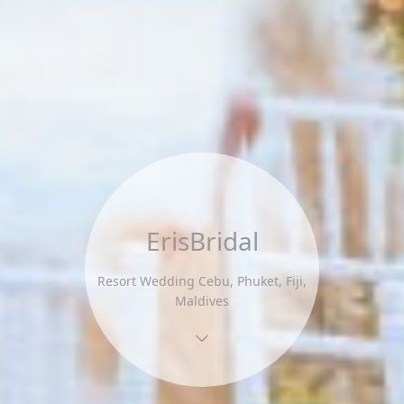
ErisBridal
Resort Wedding Cebu, Phuket, Fiji,
Maldives