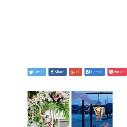
Tweet
Share
+1
Hatena
Pocket