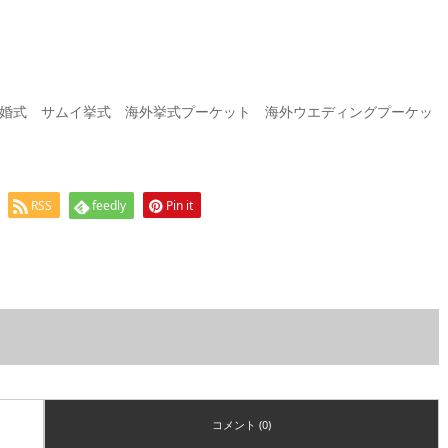
婚式 サムイ挙式 海外挙式プーケット 海外ウエディングプーケッ
RSS
feedly
Pin it
コメント (0)