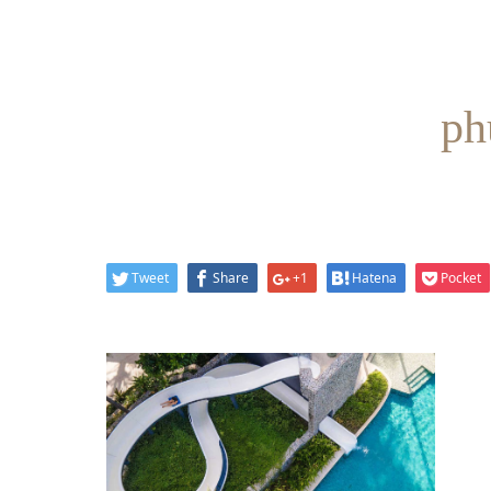
ph
Tweet
Share
+1
Hatena
Pocket