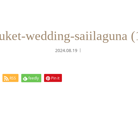
uket-wedding-saiilaguna (
2024.08.19
RSS
feedly
Pin it