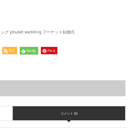
phuket wedding プーケット結婚式
RSS
feedly
Pin it
コメント (0)