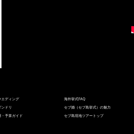
ウエディング
海外挙式FAQ
ダンドリ
セブ婚（セブ島挙式）の魅力
用・予算ガイド
セブ島現地ツアートップ