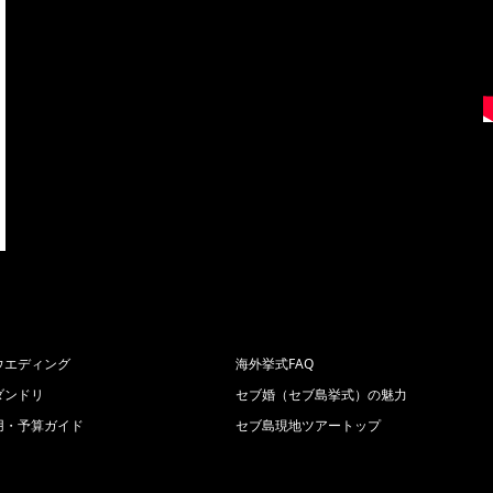
ウエディング
海外挙式FAQ
ダンドリ
セブ婚（セブ島挙式）の魅力
用・予算ガイド
セブ島現地ツアートップ