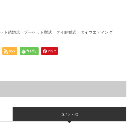
ット結婚式 プーケット挙式 タイ結婚式 タイウエディング
RSS
feedly
Pin it
コメント (0)