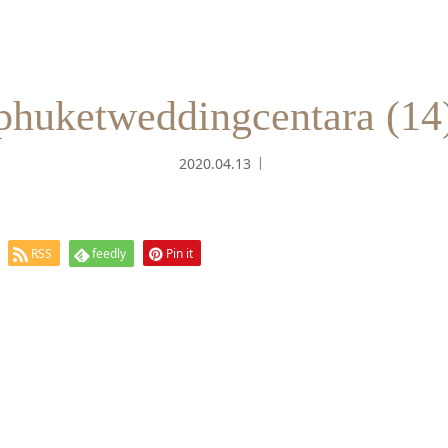
phuketweddingcentara (14
2020.04.13
RSS
feedly
Pin it