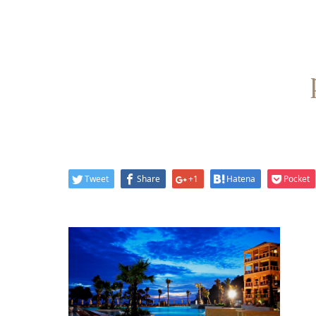
Tweet
Share
+1
Hatena
Pocket