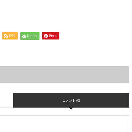
RSS
feedly
Pin it
コメント (0)