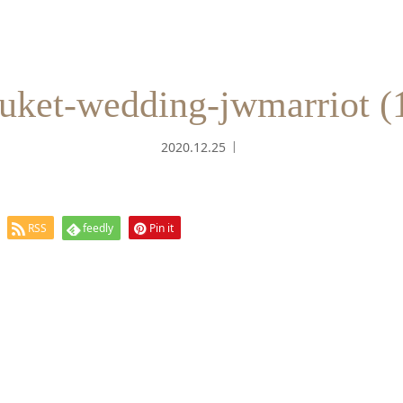
uket-wedding-jwmarriot (
2020.12.25
RSS
feedly
Pin it