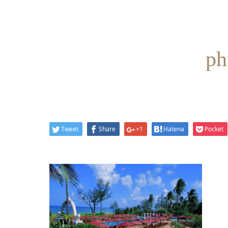
ph
Tweet
Share
+1
Hatena
Pocket