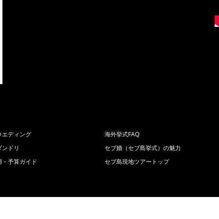
ウエディング
海外挙式FAQ
ダンドリ
セブ婚（セブ島挙式）の魅力
用・予算ガイド
セブ島現地ツアートップ