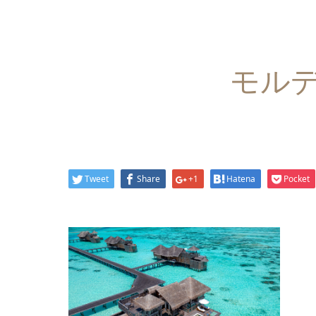
モルディ
Tweet
Share
+1
Hatena
Pocket