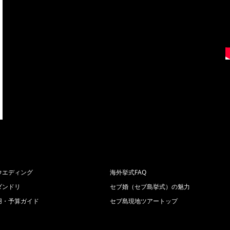
ウエディング
海外挙式FAQ
ダンドリ
セブ婚（セブ島挙式）の魅力
用・予算ガイド
セブ島現地ツアートップ