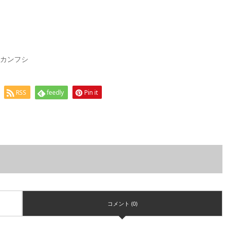
ランカンフシ
RSS
feedly
Pin it
コメント (0)