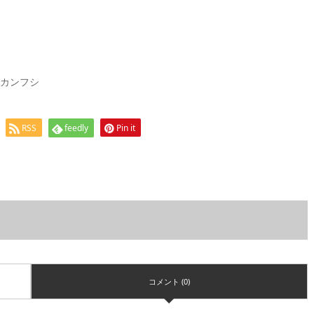
ランカンフシ
RSS
feedly
Pin it
コメント (0)