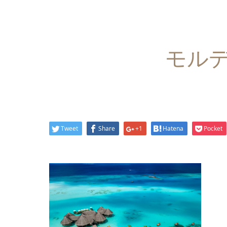
モルディ
Tweet
Share
+1
Hatena
Pocket