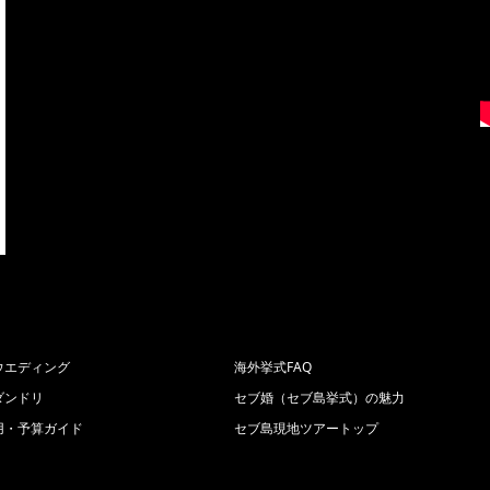
ウエディング
海外挙式FAQ
ダンドリ
セブ婚（セブ島挙式）の魅力
用・予算ガイド
セブ島現地ツアートップ