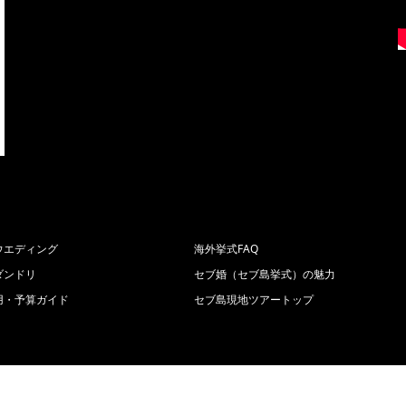
ウエディング
海外挙式FAQ
ダンドリ
セブ婚（セブ島挙式）の魅力
用・予算ガイド
セブ島現地ツアートップ