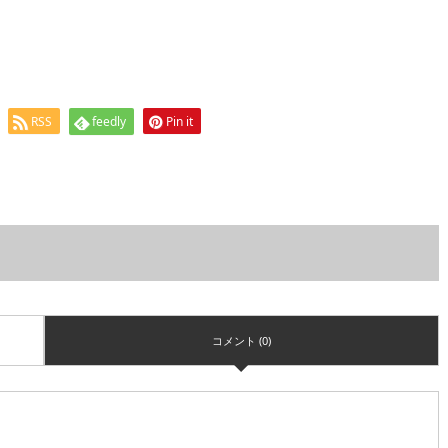
RSS
feedly
Pin it
コメント (0)