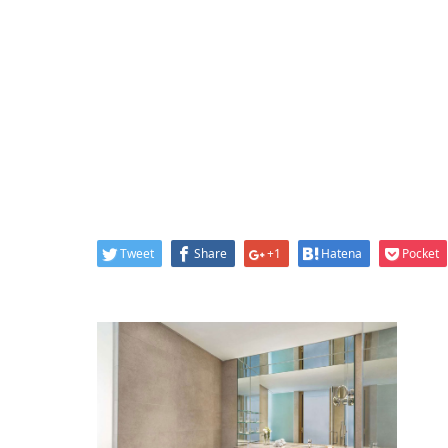
Tweet
Share
+1
Hatena
Pocket