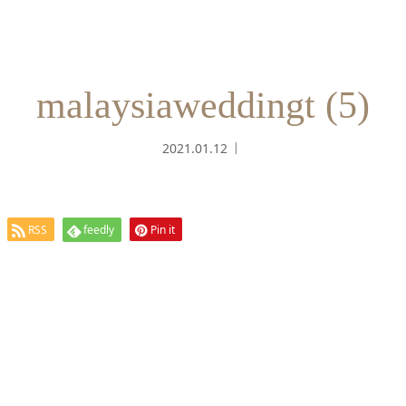
malaysiaweddingt (5)
2021.01.12
RSS
feedly
Pin it