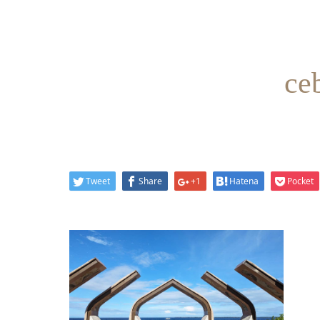
ce
Tweet
Share
+1
Hatena
Pocket