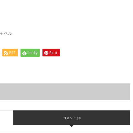
ャペル
RSS
feedly
Pin it
コメント (0)