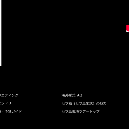
ウエディング
海外挙式FAQ
ダンドリ
セブ婚（セブ島挙式）の魅力
用・予算ガイド
セブ島現地ツアートップ