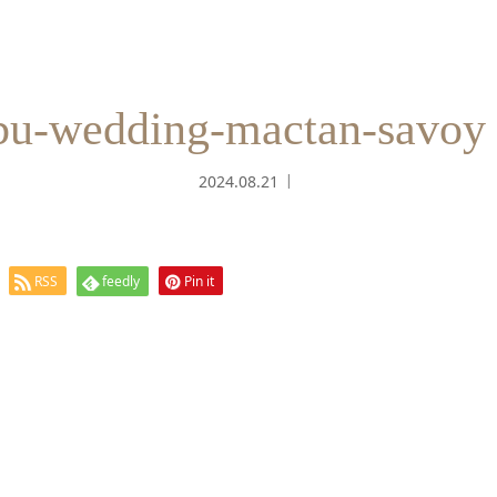
bu-wedding-mactan-savoy 
2024.08.21
RSS
feedly
Pin it