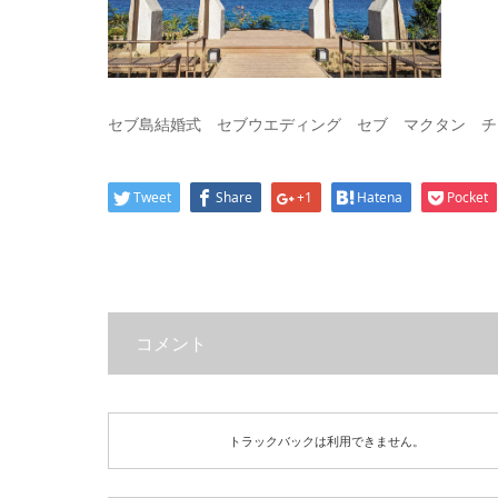
セブ島結婚式 セブウエディング セブ マクタン チ
Tweet
Share
+1
Hatena
Pocket
コメント
トラックバックは利用できません。