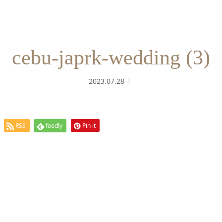
cebu-japrk-wedding (3)
2023.07.28
RSS
feedly
Pin it