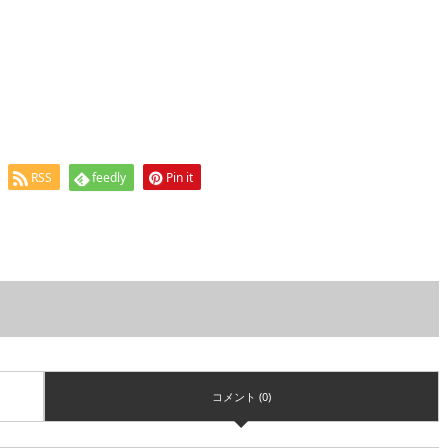
RSS
feedly
Pin it
コメント (0)