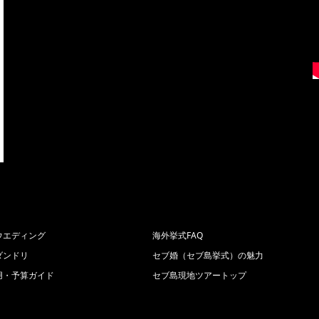
ウエディング
海外挙式FAQ
ダンドリ
セブ婚（セブ島挙式）の魅力
用・予算ガイド
セブ島現地ツアートップ