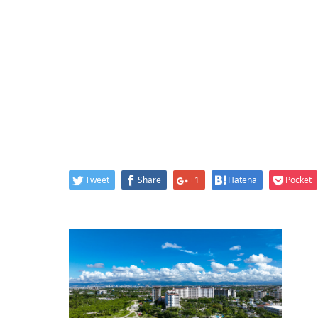
Tweet
Share
+1
Hatena
Pocket