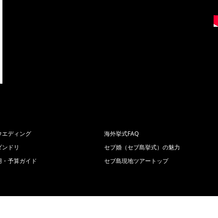
ウエディング
海外挙式FAQ
ダンドリ
セブ婚（セブ島挙式）の魅力
用・予算ガイド
セブ島現地ツアートップ