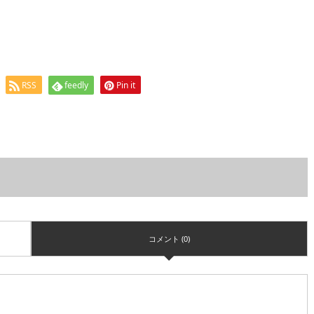
RSS
feedly
Pin it
コメント (0)