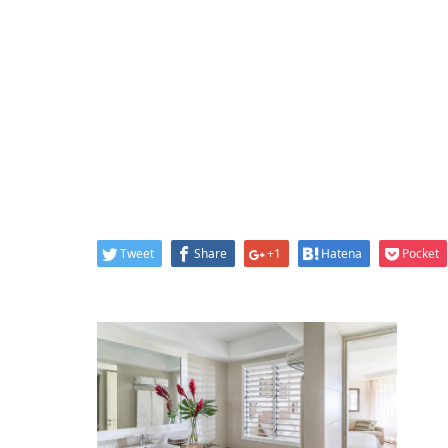
Tweet
Share
+1
Hatena
Pocket