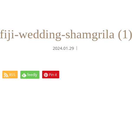
fiji-wedding-shamgrila (1
2024.01.29
RSS
feedly
Pin it