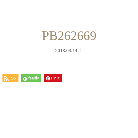
PB262669
2018.03.14
RSS
feedly
Pin it