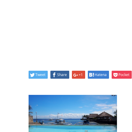
Tweet
Share
+1
Hatena
Pocket