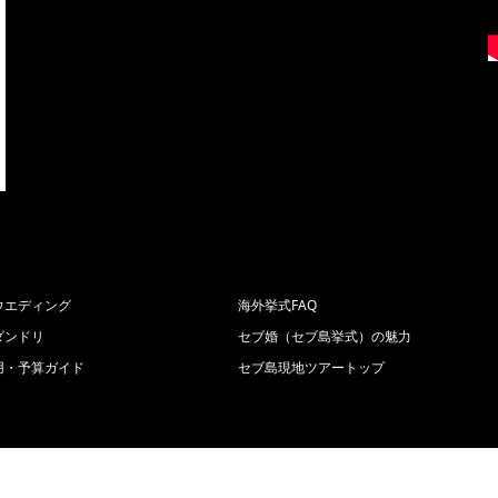
ウエディング
海外挙式FAQ
ダンドリ
セブ婚（セブ島挙式）の魅力
用・予算ガイド
セブ島現地ツアートップ