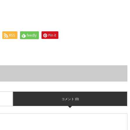
RSS
feedly
Pin it
コメント (0)