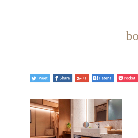
bo
Tweet
Share
+1
Hatena
Pocket