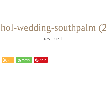
hol-wedding-southpalm (
2025.10.16
RSS
feedly
Pin it