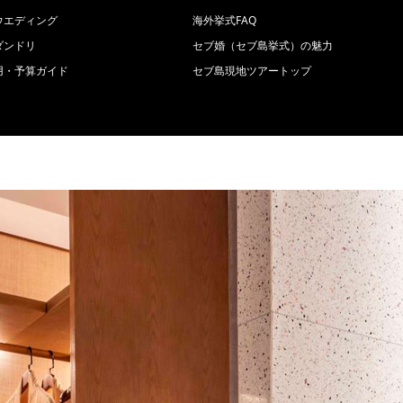
ウエディング
海外挙式FAQ
ダンドリ
セブ婚（セブ島挙式）の魅力
用・予算ガイド
セブ島現地ツアートップ