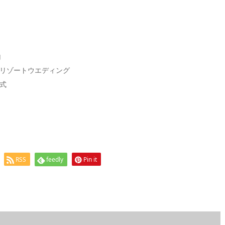
g
リゾートウエディング
式
RSS
feedly
Pin it