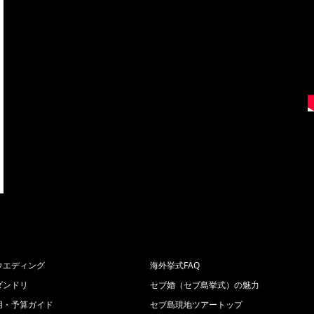
ウエディング
海外挙式FAQ
ダンドリ
セブ婚（セブ島挙式）の魅力
用・予算ガイド
セブ島現地ツアートップ