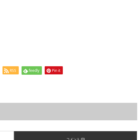
RSS
feedly
Pin it
コメント (0)