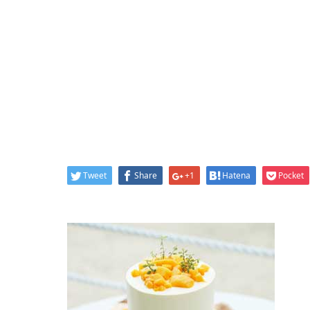
Tweet
Share
+1
Hatena
Pocket