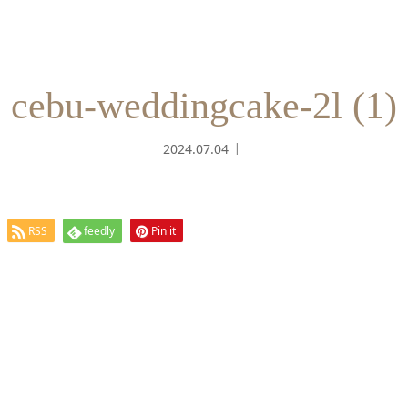
cebu-weddingcake-2l (1)
2024.07.04
RSS
feedly
Pin it