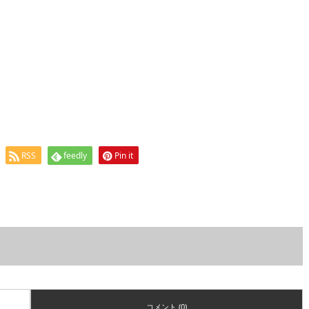
RSS
feedly
Pin it
コメント (0)