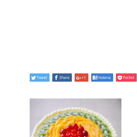
Tweet
Share
+1
Hatena
Pocket