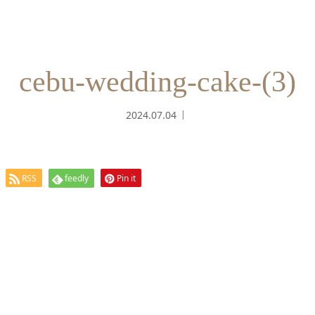
cebu-wedding-cake-(3)
2024.07.04
RSS
feedly
Pin it