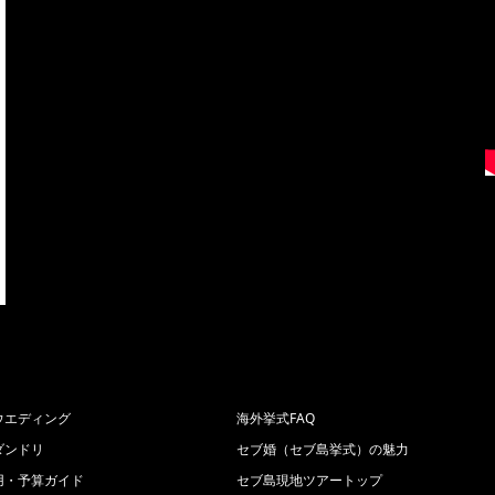
ウエディング
海外挙式FAQ
ダンドリ
セブ婚（セブ島挙式）の魅力
用・予算ガイド
セブ島現地ツアートップ