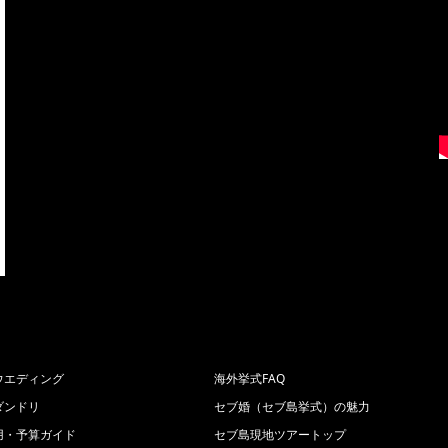
ウエディング
海外挙式FAQ
ダンドリ
セブ婚（セブ島挙式）の魅力
用・予算ガイド
セブ島現地ツアートップ