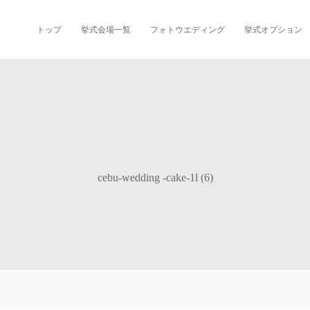
トップ
挙式会場一覧
フォトウエディング
挙式オプション
cebu-wedding -cake-1l (6)