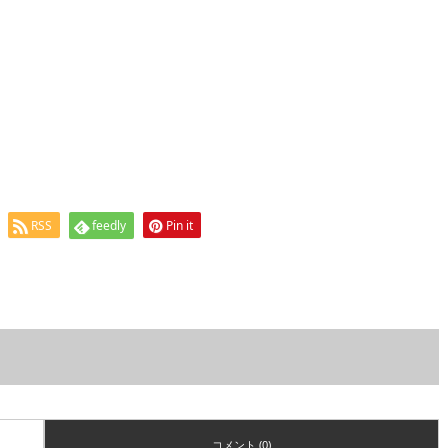
RSS
feedly
Pin it
コメント (0)