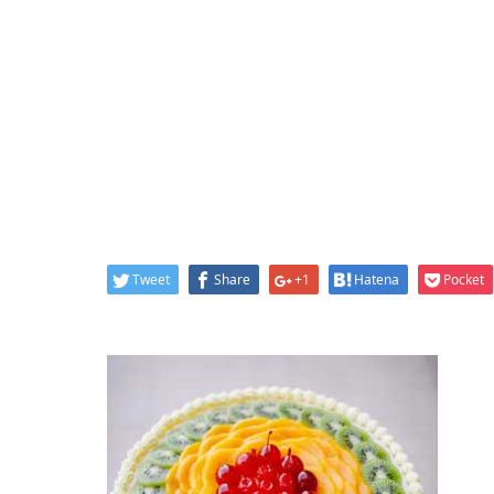
Tweet
Share
+1
Hatena
Pocket