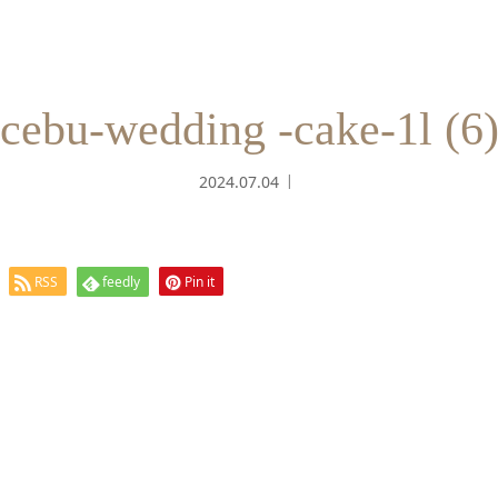
cebu-wedding -cake-1l (6
2024.07.04
RSS
feedly
Pin it