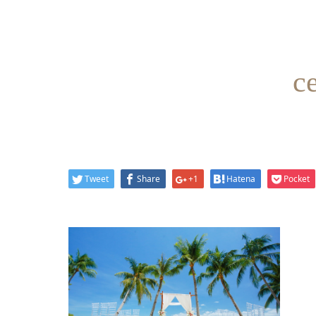
c
Tweet
Share
+1
Hatena
Pocket