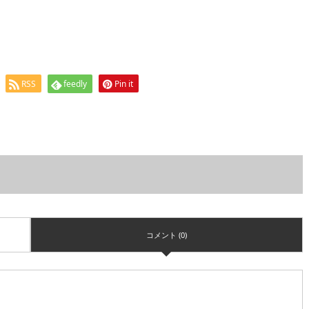
RSS
feedly
Pin it
コメント (0)