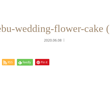
ebu-wedding-flower-cake (
2020.06.08
RSS
feedly
Pin it