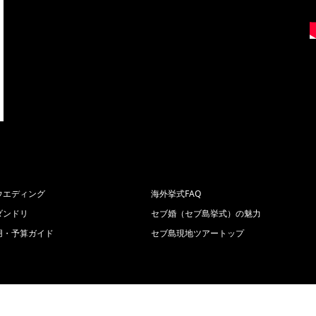
ウエディング
海外挙式FAQ
ダンドリ
セブ婚（セブ島挙式）の魅力
用・予算ガイド
セブ島現地ツアートップ