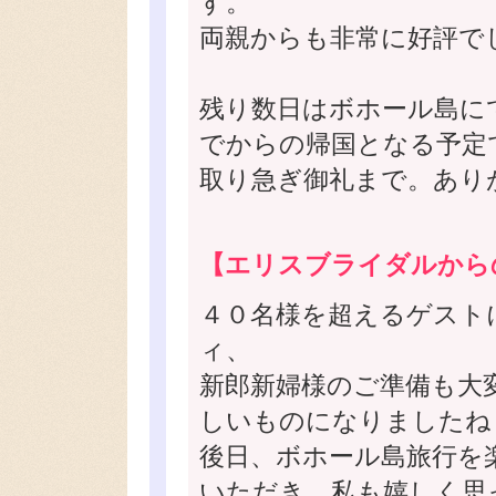
す。
両親からも非常に好評で
残り数日はボホール島に
でからの帰国となる予定
取り急ぎ御礼まで。あり
【エリスブライダルから
４０名様を超えるゲスト
ィ、
新郎新婦様のご準備も大
しいものになりましたね
後日、ボホール島旅行を
いただき、私も嬉しく思