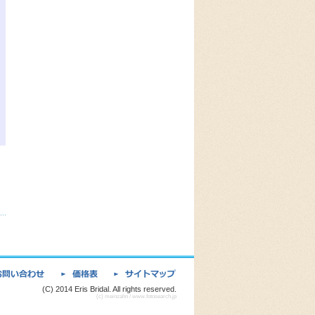
(C) 2014 Eris Bridal. All rights reserved.
(c) meinzahn / www.fotosearch.jp