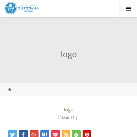
logo
logo
2018.02.13