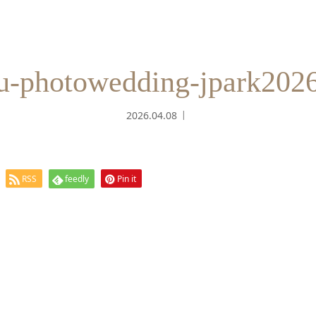
u-photowedding-jpark2026
2026.04.08
RSS
feedly
Pin it