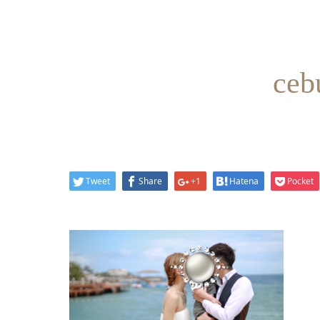
ceb
Tweet
Share
+1
Hatena
Pocket