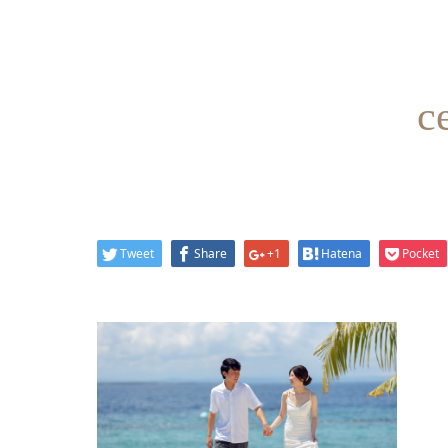
c
Tweet
Share
+1
Hatena
Pocket