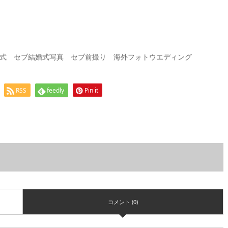
式 セブ結婚式写真 セブ前撮り 海外フォトウエディング
RSS
feedly
Pin it
コメント (0)