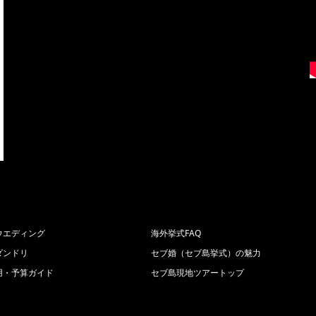
ウエディング
海外挙式FAQ
ダンドリ
セブ婚（セブ島挙式）の魅力
用・予算ガイド
セブ島現地ツアートップ