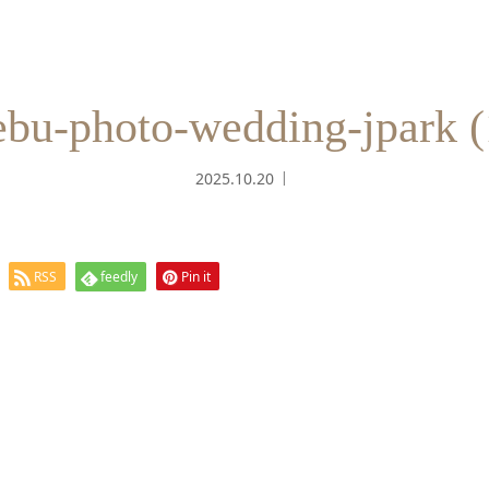
ebu-photo-wedding-jpark (
2025.10.20
RSS
feedly
Pin it