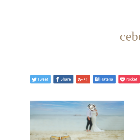
ceb
Tweet
Share
+1
Hatena
Pocket