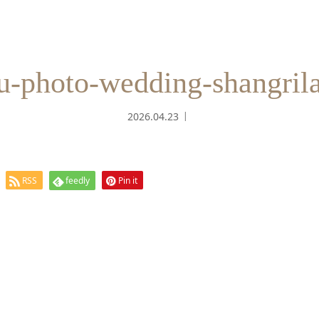
u-photo-wedding-shangrila
2026.04.23
RSS
feedly
Pin it