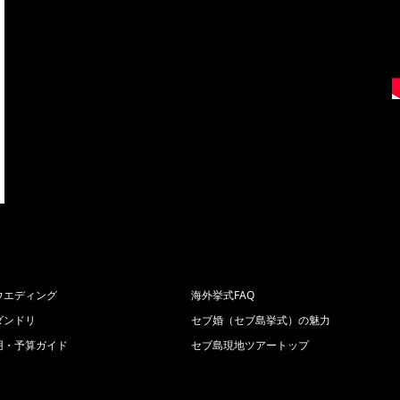
ウエディング
海外挙式FAQ
ダンドリ
セブ婚（セブ島挙式）の魅力
用・予算ガイド
セブ島現地ツアートップ