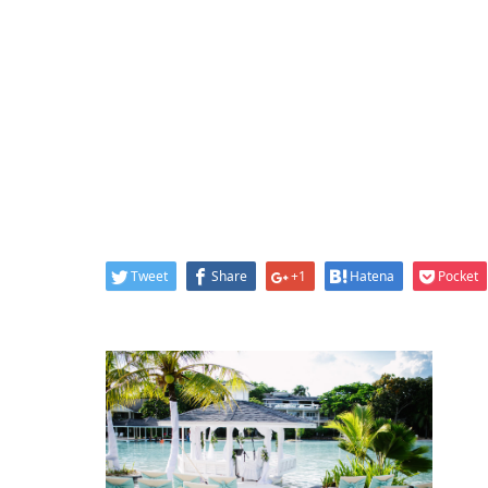
Tweet
Share
+1
Hatena
Pocket