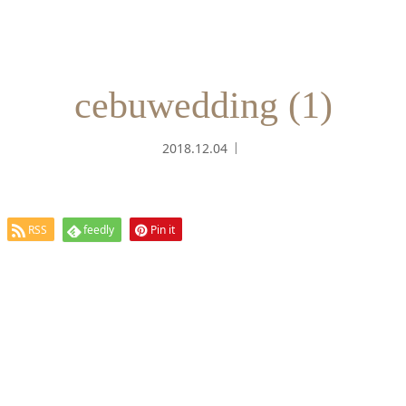
cebuwedding (1)
2018.12.04
RSS
feedly
Pin it