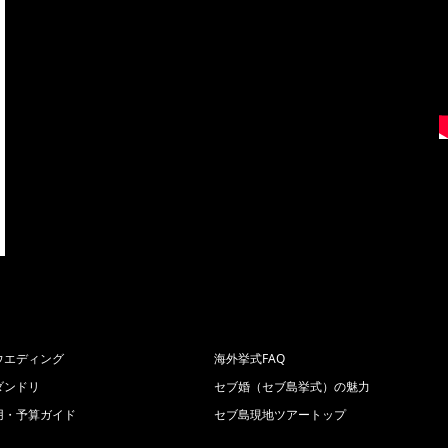
ウエディング
海外挙式FAQ
ダンドリ
セブ婚（セブ島挙式）の魅力
用・予算ガイド
セブ島現地ツアートップ