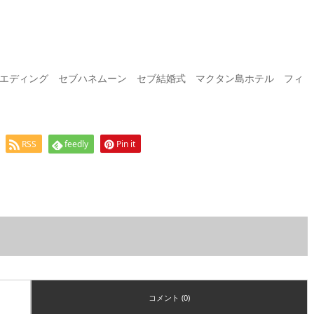
エディング セブハネムーン セブ結婚式 マクタン島ホテル フィ
RSS
feedly
Pin it
コメント (0)