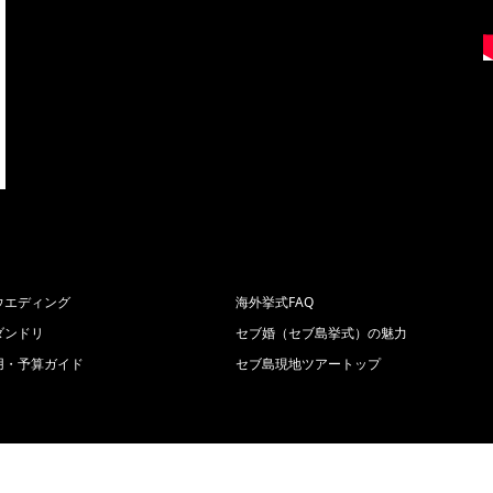
ウエディング
海外挙式FAQ
ダンドリ
セブ婚（セブ島挙式）の魅力
用・予算ガイド
セブ島現地ツアートップ