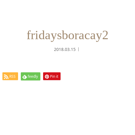
fridaysboracay2
2018.03.15
RSS
feedly
Pin it