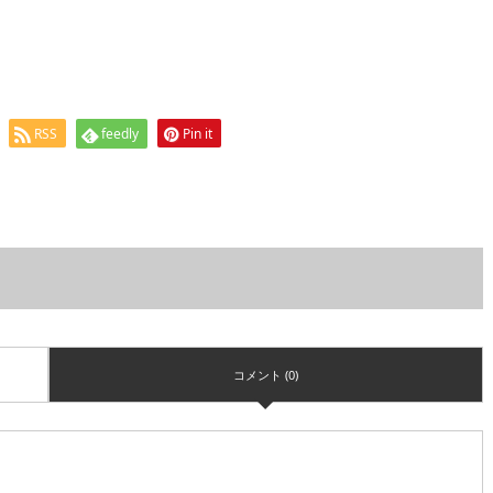
RSS
feedly
Pin it
コメント (0)