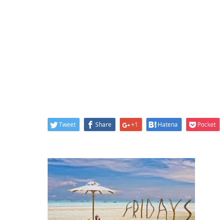
Tweet
Share
+1
Hatena
Pocket