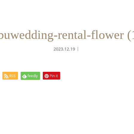
buwedding-rental-flower (
2023.12.19
RSS
feedly
Pin it