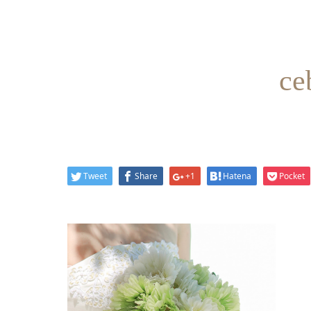
ce
Tweet
Share
+1
Hatena
Pocket