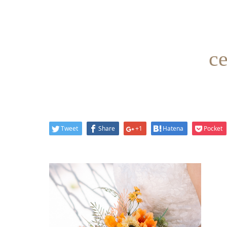
ce
Tweet
Share
+1
Hatena
Pocket