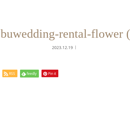
buwedding-rental-flower 
2023.12.19
RSS
feedly
Pin it