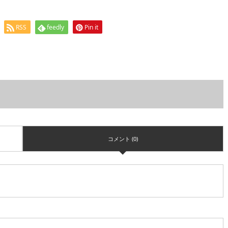
RSS
feedly
Pin it
コメント (0)