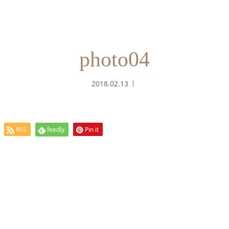
photo04
2018.02.13
RSS
feedly
Pin it