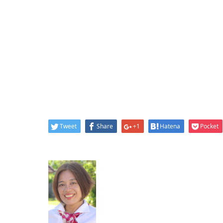
Tweet
Share
+1
Hatena
Pocket