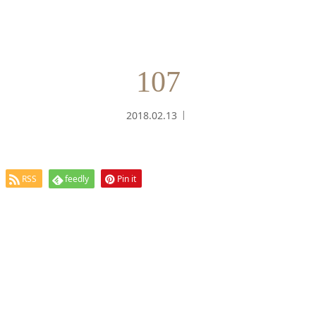
107
2018.02.13
RSS
feedly
Pin it