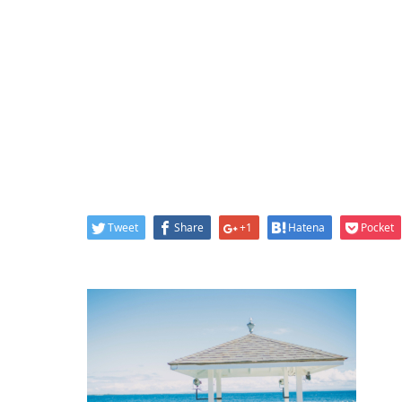
Tweet
Share
+1
Hatena
Pocket