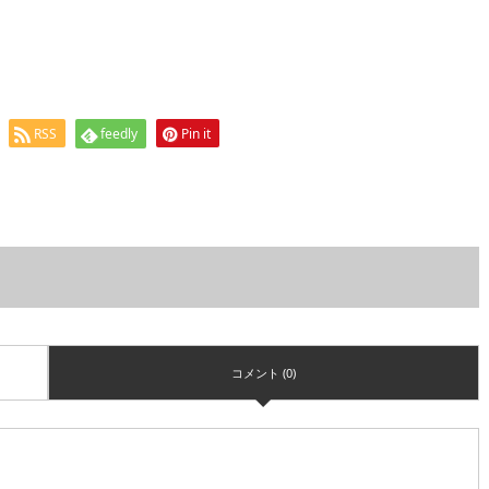
RSS
feedly
Pin it
コメント (0)