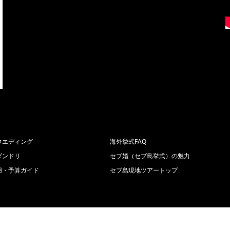
ウエディング
海外挙式FAQ
ダンドリ
セブ婚（セブ島挙式）の魅力
用・予算ガイド
セブ島現地ツアートップ