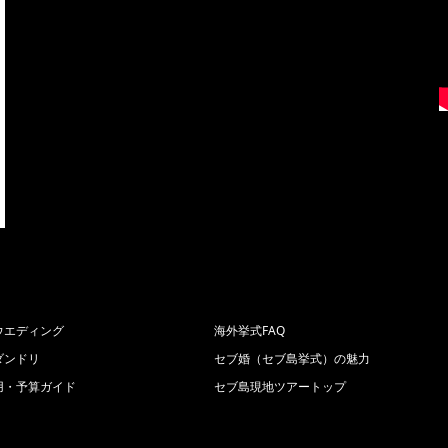
ウエディング
海外挙式FAQ
ダンドリ
セブ婚（セブ島挙式）の魅力
用・予算ガイド
セブ島現地ツアートップ