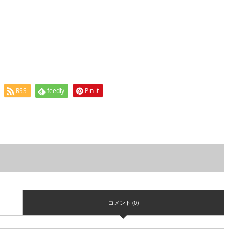
RSS
feedly
Pin it
コメント (0)