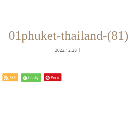
01phuket-thailand-(81)
2022.12.28
RSS
feedly
Pin it