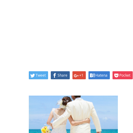
Tweet
Share
+1
Hatena
Pocket