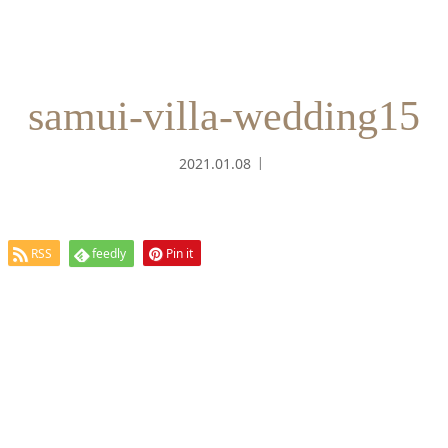
samui-villa-wedding15
2021.01.08
RSS
feedly
Pin it