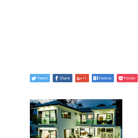
Tweet
Share
+1
Hatena
Pocket