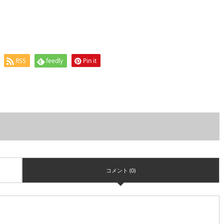
RSS
feedly
Pin it
コメント (0)