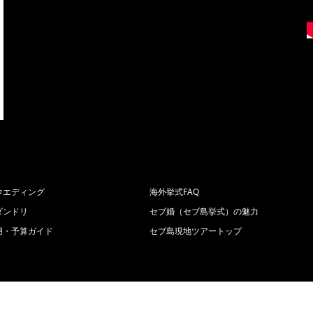
ウエディング
海外挙式FAQ
ダンドリ
セブ婚（セブ島挙式）の魅力
用・予算ガイド
セブ島現地ツアートップ