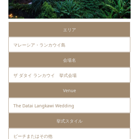
エリア
マレーシア・ランカウイ島
会場名
ザ ダタイ ランカウイ 挙式会場
Venue
The Datai Langkawi Wedding
挙式スタイル
ビーチまたはその他