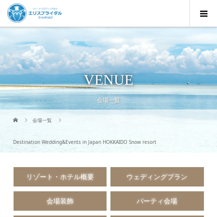
VENUE
会場一覧
会場一覧
Destination Wedding&Events in Japan HOKKAIDO Snow resort
リゾート・ホテル概要
ウェディングプラン
会場装飾
パーティ会場