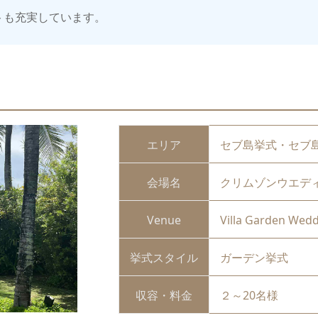
トも充実しています。
エリア
セブ島挙式・セブ
会場名
クリムゾンウエデ
Venue
Villa Garden Wed
挙式スタイル
ガーデン挙式
収容・料金
２～20名様