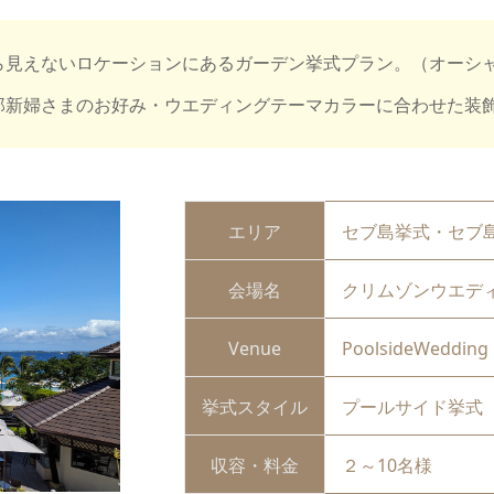
ら見えないロケーションにあるガーデン挙式プラン。（オーシ
郎新婦さまのお好み・ウエディングテーマカラーに合わせた装
エリア
セブ島挙式・セブ
会場名
クリムゾンウエデ
Venue
PoolsideWedding
挙式スタイル
プールサイド挙式
収容・料金
２～10名様