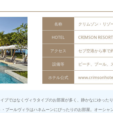
名称
クリムゾン・リゾー
HOTEL
CRIMSON RESORT
アクセス
セブ空港から車で約
設備等
ビーチ、プール、
ホテル公式
www.crimsonhote
グタイプではなくヴィラタイプのお部屋が多く、静かなにゆった
ト・プールヴィラはハネムーンにぴったりのお部屋。オーシャ