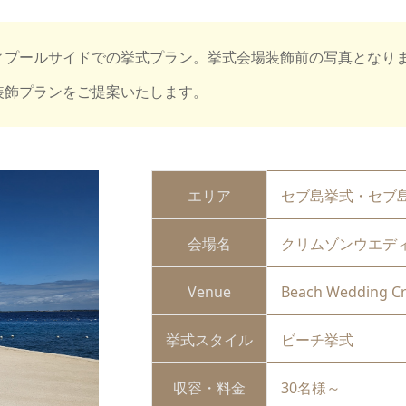
ィプールサイドでの挙式プラン。挙式会場装飾前の写真となり
装飾プランをご提案いたします。
エリア
セブ島挙式・セブ
会場名
クリムゾンウエデ
Venue
Beach Wedding C
挙式スタイル
ビーチ挙式
収容・料金
30名様～