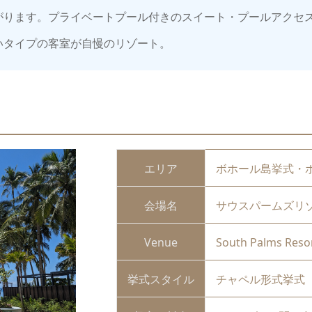
がります。プライベートプール付きのスイート・プールアクセス
いタイプの客室が自慢のリゾート。
エリア
ボホール島挙式・
会場名
サウスパームズリ
Venue
South Palms Reso
挙式スタイル
チャペル形式挙式