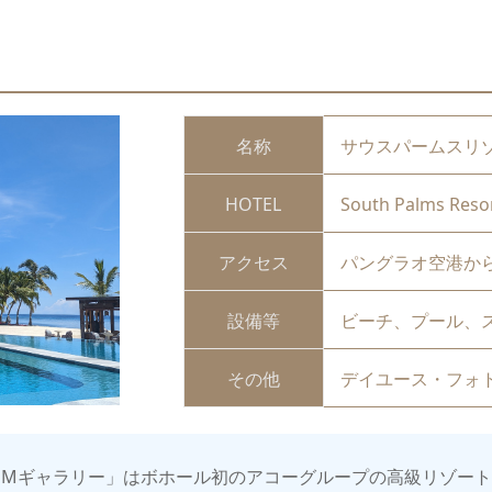
名称
サウスパームスリ
HOTEL
South Palms Resor
アクセス
パングラオ空港から
設備等
ビーチ、プール、
その他
デイユース・フォ
オMギャラリー」はボホール初のアコーグループの高級リゾー