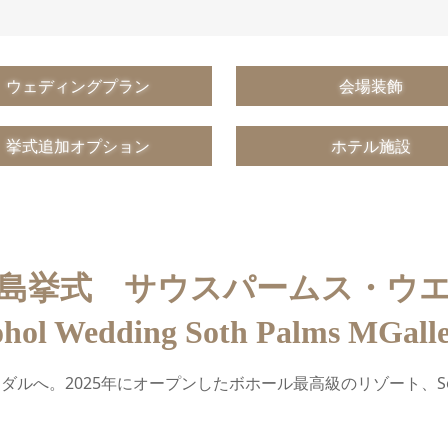
ウェディングプラン
会場装飾
挙式追加オプション
ホテル施設
島挙式 サウスパームス・ウ
hol Wedding Soth Palms MGall
5年にオープンしたボホール最高級のリゾート、South Palms Res