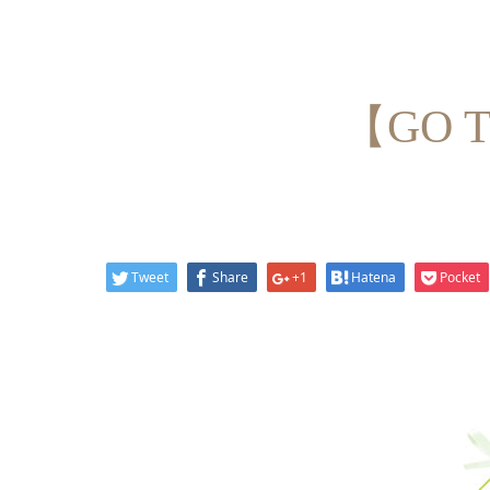
【GO
Tweet
Share
+1
Hatena
Pocket