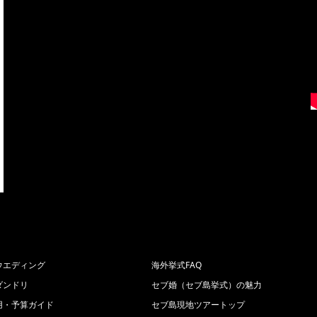
ウエディング
海外挙式FAQ
ダンドリ
セブ婚（セブ島挙式）の魅力
用・予算ガイド
セブ島現地ツアートップ