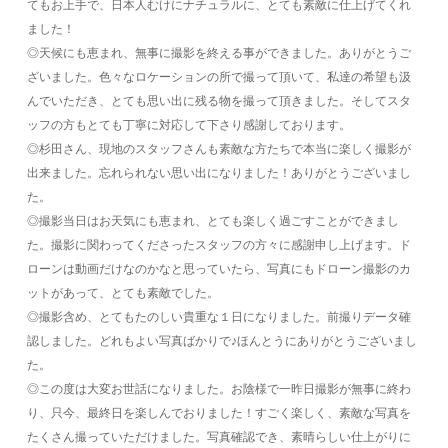
てもお上手で、日本人むけにナチュラルに、とても素敵に仕上げてくれ
ました！
◎天候にも恵まれ、無事に撮影を終える事ができました。ありがとうご
ざいました。色々なロケーションの所で撮って頂いて、私達の希望も汲
んでいただき、とても思い出に残る物を撮って頂きました。そしてスタ
ッフの方もとても丁寧に対応して下さり感謝しております。
◎杉田さん、現地のスタッフさんも素敵な方たちで本当に楽しく撮影が
出来ました。忘れられない思い出になりました！ありがとうございまし
た。
◎撮影当日はお天気にも恵まれ、とても楽しく過ごすことができまし
た。撮影に関わってくださったスタッフの方々に感謝申し上げます。ド
ローンは動画だけなのかなと思っていたら、写真にもドローン撮影のカ
ットがあって、とても素敵でした。
◎撮影含め、とてもたのしい貴重な１日になりました。前撮りデータ確
認しました。どれもよい写真ばかりで♪ほんとうにありがとうございまし
た。
◎この度は大変お世話になりました。お陰様で一昨日撮影が無事に終わ
り、只今、最終日を楽しんでおりました！すごく楽しく、素敵な写真を
たくさん撮っていただけました。写真確認でき、素晴らしい仕上がりに