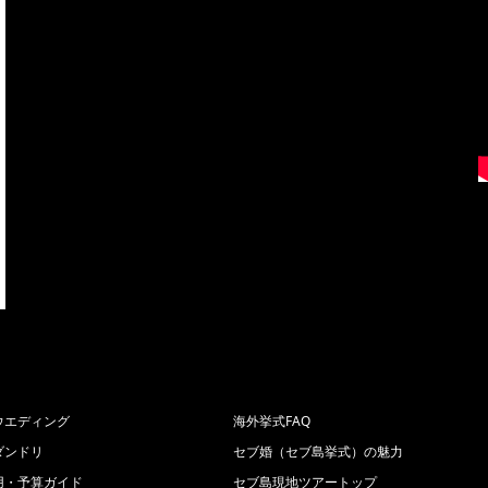
ウエディング
海外挙式FAQ
ダンドリ
セブ婚（セブ島挙式）の魅力
用・予算ガイド
セブ島現地ツアートップ