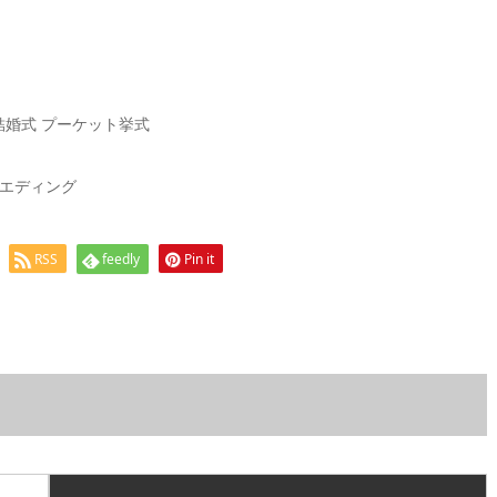
ト結婚式 プーケット挙式
エディング
RSS
feedly
Pin it