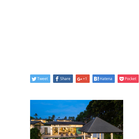
Tweet
Share
+1
Hatena
Pocket