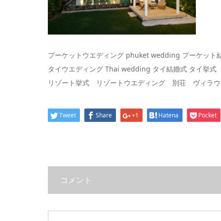
プーケットウエディング phuket wedding プーケッ
タイウエディング Thai wedding タイ結婚式 タイ挙式
リゾート挙式 リゾートウエディング 別荘 ヴィラウ
Tweet
Share
+1
Hatena
Pocket
コメント