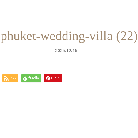
phuket-wedding-villa (22)
2025.12.16
RSS
feedly
Pin it