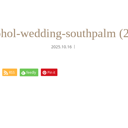
hol-wedding-southpalm (
2025.10.16
RSS
feedly
Pin it