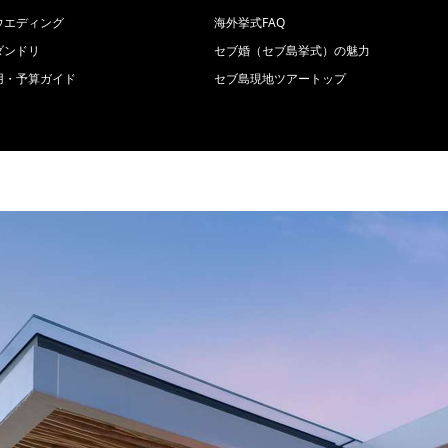
ウエディング
海外挙式FAQ
ダンドリ
セブ婚（セブ島挙式）の魅力
用・予算ガイド
セブ島現地ツアートップ