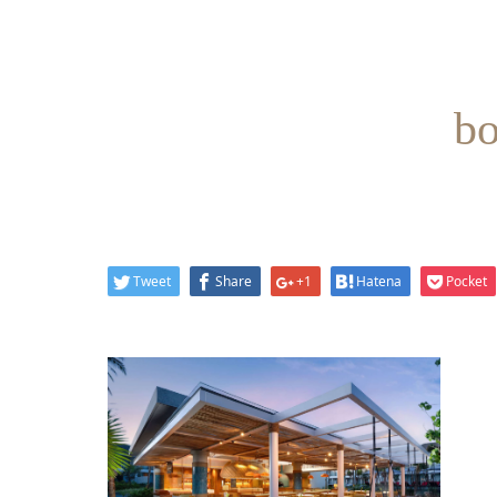
bo
Tweet
Share
+1
Hatena
Pocket