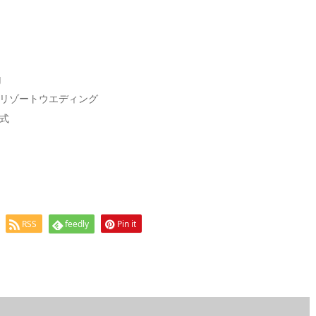
g
リゾートウエディング
式
RSS
feedly
Pin it